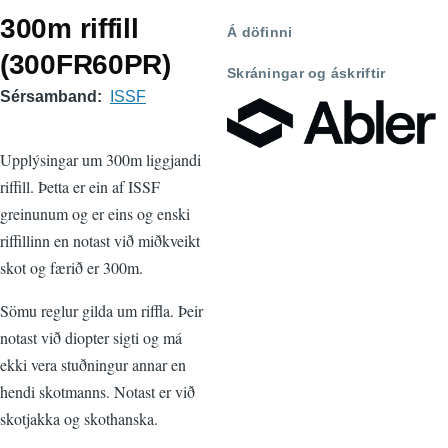
300m riffill
Á döfinni
(300FR60PR)
Skráningar og áskriftir
Sérsamband
ISSF
Upplýsingar um 300m liggjandi
riffill. Þetta er ein af ISSF
greinunum og er eins og enski
riffillinn en notast við miðkveikt
skot og færið er 300m.
Sömu reglur gilda um riffla. Þeir
notast við diopter sigti og má
ekki vera stuðningur annar en
hendi skotmanns. Notast er við
skotjakka og skothanska.