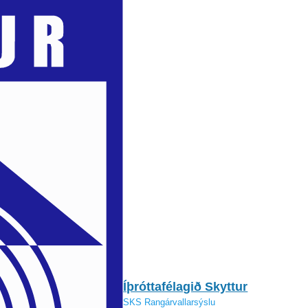
Íþróttafélagið Skyttur
SKS Rangárvallarsýslu