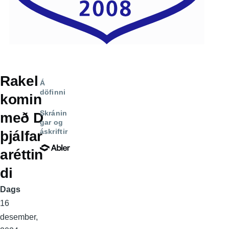
Rakel
Á
döfinni
komin
Skránin
með D
gar og
áskriftir
þjálfar
aréttin
di
Dags
16
desember,