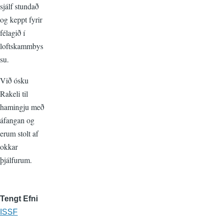
sjálf stundað
og keppt fyrir
félagið í
loftskammbys
su.
Við ósku
Rakeli til
hamingju með
áfangan og
erum stolt af
okkar
þjálfurum.
Tengt Efni
ISSF