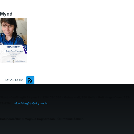
Mynd
RSS feed
Skotíþróttafélagið Skyttur kt. 420409-1330 - Geitasandi, 850 Hella - Reikningsnúmer: 182-
26-4204 -
skotfelag[hjá]skyttur.is
Höfundarréttur © Magnús Ragnarsson.. Öll réttindi áskilin.