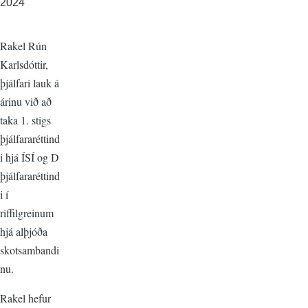
2024
Rakel Rún
Karlsdóttir,
þjálfari lauk á
árinu við að
taka 1. stigs
þjálfararéttind
i hjá ÍSÍ og D
þjálfararéttind
i í
riffilgreinum
hjá alþjóða
skotsambandi
nu.
Rakel hefur