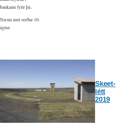
bankann fyrir þá.
Næsta mót verður 10.
ágúst
Skeet-
létt
2019