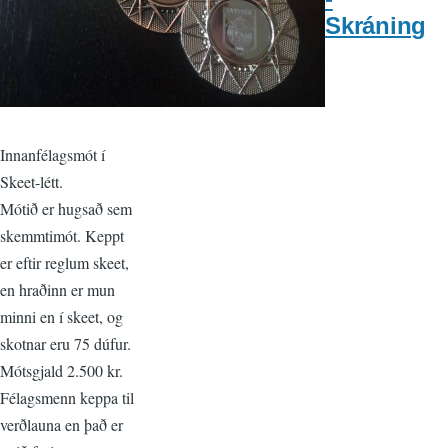
Skráning
Innanfélagsmót í
Skeet-létt.
Mótið er hugsað sem
skemmtimót. Keppt
er eftir reglum skeet,
en hraðinn er mun
minni en í skeet, og
skotnar eru 75 dúfur.
Mótsgjald 2.500 kr.
Félagsmenn keppa til
verðlauna en það er