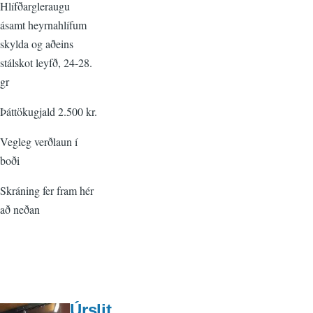
Hlífðargleraugu
ásamt heyrnahlífum
skylda og aðeins
stálskot leyfð, 24-28.
gr
Þáttökugjald 2.500 kr.
Vegleg verðlaun í
boði
Skráning fer fram hér
að neðan
Úrslit