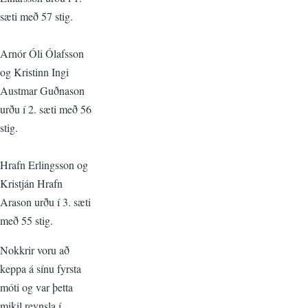
sæti með 57 stig.
Arnór Óli Ólafsson
og Kristinn Ingi
Austmar Guðnason
urðu í 2. sæti með 56
stig.
Hrafn Erlingsson og
Kristján Hrafn
Arason urðu í 3. sæti
með 55 stig.
Nokkrir voru að
keppa á sínu fyrsta
móti og var þetta
mikil reynsla í