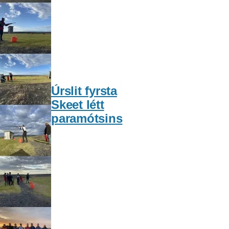
Úrslit fyrsta
Skeet létt
paramótsins