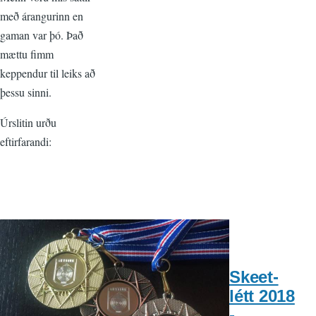
með árangurinn en
gaman var þó. Það
mættu fimm
keppendur til leiks að
þessu sinni.
Úrslitin urðu
eftirfarandi:
Skeet-
létt 2018
-