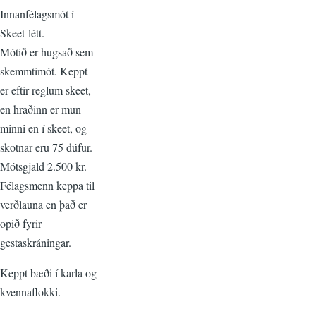
Innanfélagsmót í
Skeet-létt.
Mótið er hugsað sem
skemmtimót. Keppt
er eftir reglum skeet,
en hraðinn er mun
minni en í skeet, og
skotnar eru 75 dúfur.
Mótsgjald 2.500 kr.
Félagsmenn keppa til
verðlauna en það er
opið fyrir
gestaskráningar.
Keppt bæði í karla og
kvennaflokki.