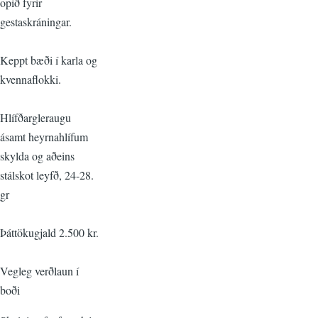
opið fyrir
gestaskráningar.
Keppt bæði í karla og
kvennaflokki.
Hlífðargleraugu
ásamt heyrnahlífum
skylda og aðeins
stálskot leyfð, 24-28.
gr
Þáttökugjald 2.500 kr.
Vegleg verðlaun í
boði