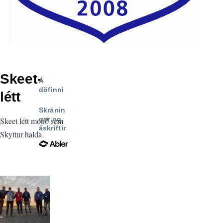
Skeet-
Á
döfinni
létt
Skránin
gar og
Skeet létt mótið sem
áskriftir
Skyttur halda