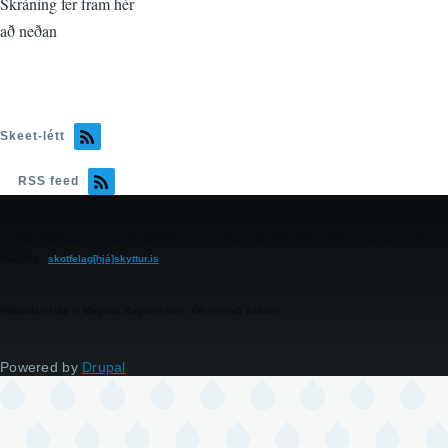
Skráning fer fram hér
að neðan
Skeet-létt
RSS feed
Skotíþróttafélagið Skyttur kt. 420409-1330 - Geitasandi, 850 Hella - Reikningsnúmer: 182-
26-4204 -
skotfelag[hjá]skyttur.is
Höfundarréttur © Magnús Ragnarsson.. Öll réttindi áskilin.
Powered by
Drupal