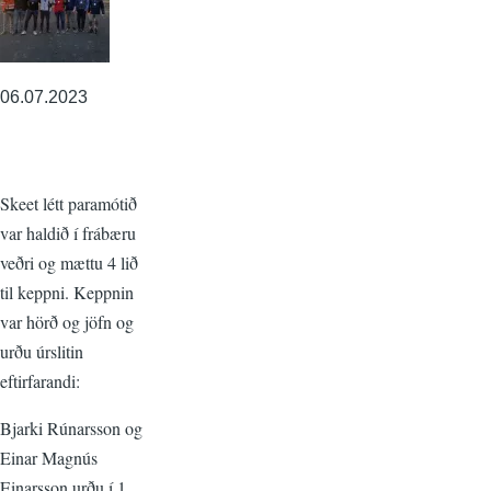
06.07.2023
Skeet létt paramótið
var haldið í frábæru
veðri og mættu 4 lið
til keppni. Keppnin
var hörð og jöfn og
urðu úrslitin
eftirfarandi:
Bjarki Rúnarsson og
Einar Magnús
Einarsson urðu í 1.