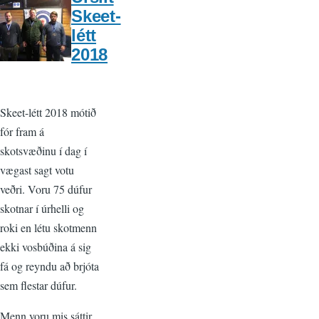
Skeet-
létt
2018
Skeet-létt 2018 mótið
fór fram á
skotsvæðinu í dag í
vægast sagt votu
veðri. Voru 75 dúfur
skotnar í úrhelli og
roki en létu skotmenn
ekki vosbúðina á sig
fá og reyndu að brjóta
sem flestar dúfur.
Menn voru mis sáttir