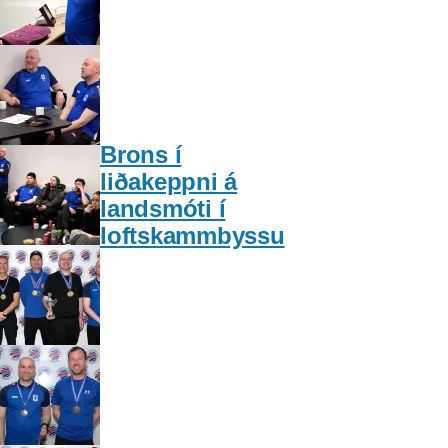
Brons í
liðakeppni á
landsmóti í
loftskammbyssu