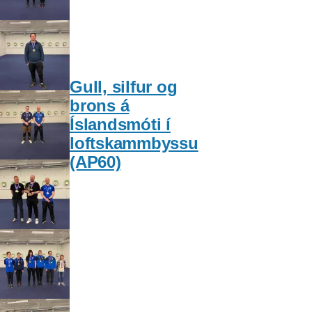
Gull, silfur og
brons á
Íslandsmóti í
loftskammbyssu
(AP60)