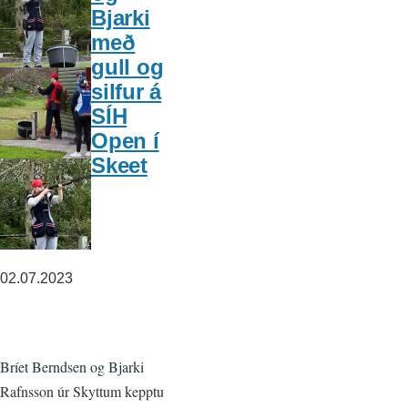
Bjarki
með
gull og
silfur á
SÍH
Open í
Skeet
02.07.2023
Bríet Berndsen og Bjarki
Rafnsson úr Skyttum kepptu