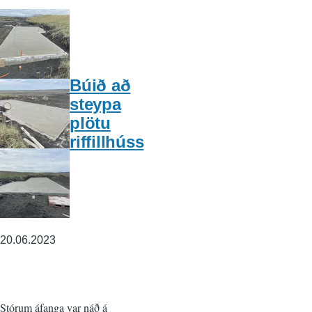
Búið að
steypa
plötu
riffillhúss
20.06.2023
Stórum áfanga var náð á