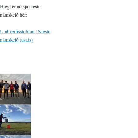
Hægt er að sjá næstu
námskeið hér:
Umhverfisstofnun | Næstu
námskeið (ust.is)