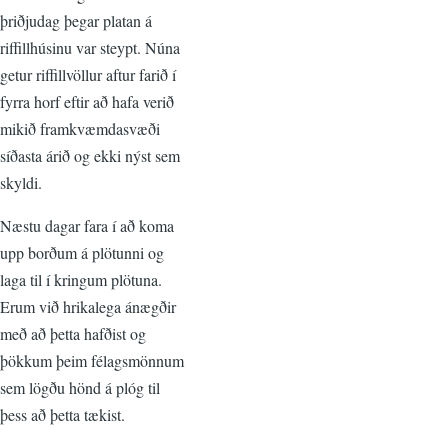
þriðjudag þegar platan á
riffillhúsinu var steypt. Núna
getur riffillvöllur aftur farið í
fyrra horf eftir að hafa verið
mikið framkvæmdasvæði
síðasta árið og ekki nýst sem
skyldi.
Næstu dagar fara í að koma
upp borðum á plötunni og
laga til í kringum plötuna.
Erum við hrikalega ánægðir
með að þetta hafðist og
þökkum þeim félagsmönnum
sem lögðu hönd á plóg til
þess að þetta tækist.