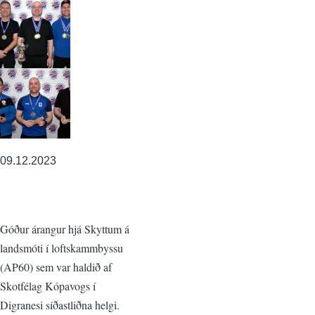
09.12.2023
Góður árangur hjá Skyttum á
landsmóti í loftskammbyssu
(AP60) sem var haldið af
Skotfélag Kópavogs í
Digranesi síðastliðna helgi.