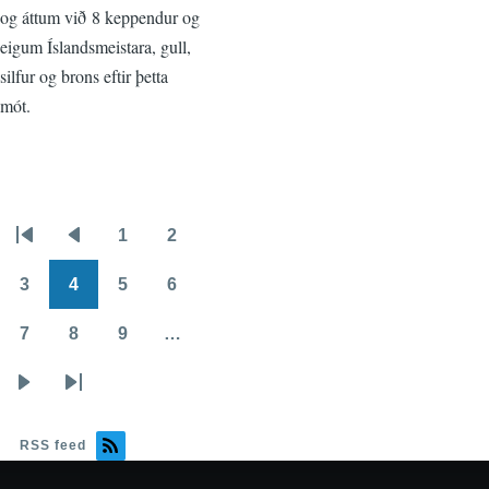
og áttum við 8 keppendur og
eigum Íslandsmeistara, gull,
silfur og brons eftir þetta
mót.
1
2
Pagination
First
Previous
Page
Page
page
page
3
4
5
6
Page
Page
Page
Page
7
8
9
…
Page
Page
Page
Næsta
Síðasta
síða
síða
RSS feed