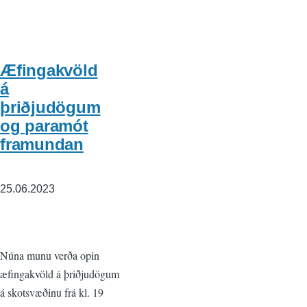
Æfingakvöld
á
þriðjudögum
og paramót
framundan
25.06.2023
Núna munu verða opin
æfingakvöld á þriðjudögum
á skotsvæðinu frá kl. 19