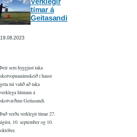
Verklegir
tímar á
Geitasandi
19.08.2023
Þeir sem hyggjast taka
skotvopnanámskeið í haust
geta nú valið að taka
verklega hlutann á
skotvæðinu Geitasandi.
Það verða verklegir tímar 27.
ágúst, 10. september og 10.
október.