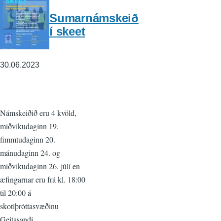
Sumarnámskeið
í skeet
30.06.2023
Námskeiðið eru 4 kvöld,
miðvikudaginn 19.
fimmtudaginn 20.
mánudaginn 24. og
miðvikudaginn 26. júlí en
æfingarnar eru frá kl. 18:00
til 20:00 á
skotíþróttasvæðinu
Geitasandi