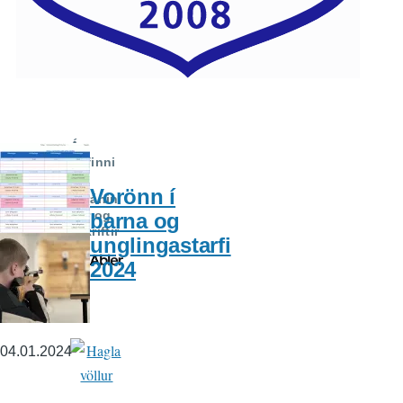
Á
döfinni
Vorönn í
Skránin
gar og
barna og
áskriftir
unglingastarfi
2024
04.01.2024