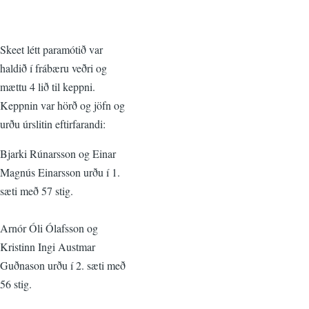
Skeet létt paramótið var
haldið í frábæru veðri og
mættu 4 lið til keppni.
Keppnin var hörð og jöfn og
urðu úrslitin eftirfarandi:
Bjarki Rúnarsson og Einar
Magnús Einarsson urðu í 1.
sæti með 57 stig.
Arnór Óli Ólafsson og
Kristinn Ingi Austmar
Guðnason urðu í 2. sæti með
56 stig.