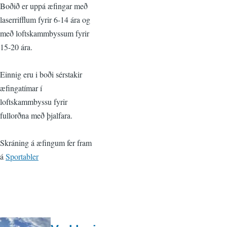
Boðið er uppá æfingar með
laserrifflum fyrir 6-14 ára og
með loftskammbyssum fyrir
15-20 ára.
Einnig eru i boði sérstakir
æfingatímar í
loftskammbyssu fyrir
fullorðna með þjalfara.
Skráning á æfingum fer fram
á
Sportabler