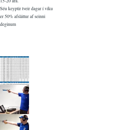
15-20 ára.
Séu keyptir tveir dagar í viku
er 50% afsláttur af seinni
deginum