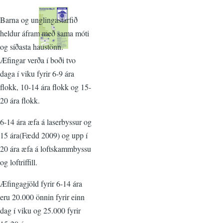
Barna og unglingastarfið
heldur áfram með sama móti
og síðasta haustönn.
Æfingar verða í boði tvo
daga í viku fyrir 6-9 ára
flokk, 10-14 ára flokk og 15-
20 ára flokk.
6-14 ára æfa á laserbyssur og
15 ára(Fædd 2009) og upp í
20 ára æfa á loftskammbyssu
og loftriffill.
Æfingagjöld fyrir 6-14 ára
eru 20.000 önnin fyrir einn
dag í viku og 25.000 fyrir