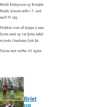
Hrafn Erlingsson og Kristján
Hrafn Arason urðu í 3. sæti
með 55 stig.
Nokkrir voru að keppa á sínu
fyrsta móti og var þetta mikil
reynsla í bankann fyrir þá.
Næsta mót verður 10. ágúst
Bríet
og