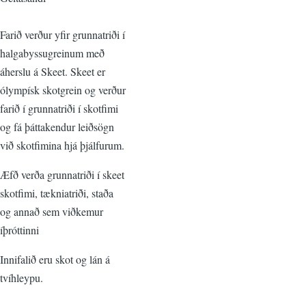
Farið verður yfir grunnatriði í
halgabyssugreinum með
áherslu á Skeet. Skeet er
ólympísk skotgrein og verður
farið í grunnatriði í skotfimi
og fá þáttakendur leiðsögn
við skotfimina hjá þjálfurum.
Æfð verða grunnatriði í skeet
skotfimi, tækniatriði, staða
og annað sem viðkemur
íþróttinni
Innifalið eru skot og lán á
tvíhleypu.