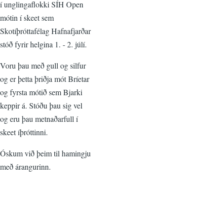
í unglingaflokki SÍH Open
mótin í skeet sem
Skotíþróttafélag Hafnafjarðar
stóð fyrir helgina 1. - 2. júlí.
Voru þau með gull og silfur
og er þetta þriðja mót Bríetar
og fyrsta mótið sem Bjarki
keppir á. Stóðu þau sig vel
og eru þau metnaðarfull í
skeet íþróttinni.
Óskum við þeim til hamingju
með árangurinn.