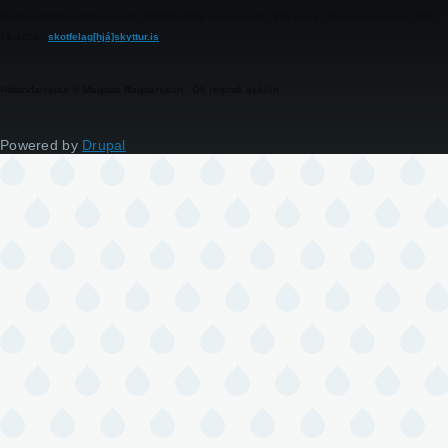
Skotíþróttafélagið Skyttur kt. 420409-1330 - Geitasandi, 850 Hella - Reikningsnúmer: 182-
26-4204 -
skotfelag[hjá]skyttur.is
Höfundarréttur © Magnús Ragnarsson.. Öll réttindi áskilin.
Powered by
Drupal