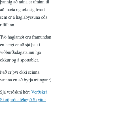
þannig að núna er tíminn til
að mæta og æfa sig hvort
sem er á haglabyssuna eða
riffillinn.
Tvö haglamót eru framundan
en hægt er að sjá þau í
viðburðadagatalinu hjá
okkur og á sportabler.
Það er því ekki seinna
vænna en að byrja æfingar :)
Sjá verðskrá hér:
Verðskrá |
Skotíþróttafélagið Skyttur