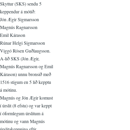
Skyttur (SKS) sendu 5
keppendur á mótið:
Jón Ægir Sigmarsson
Magnús Ragnarsson
Emil Kárason
Rúnar Helgi Sigmarsson
Viggó Rósen Guðlaugsson.
A-lið SKS (Jón Ægir,
Magnús Ragnarsson og Emil
Kárason) unnu bronsið með
1516 stigum en 5 lið kepptu
á mótinu.
Magnús og Jón Ægir komust
í úrslit (8 efstu) og var keppt
í óformlegum úrslitum á
mótinu og vann Magnús
úrslitakeppnina eftir