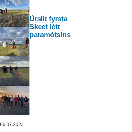
Úrslit fyrsta
Skeet létt
paramótsins
06.07.2023